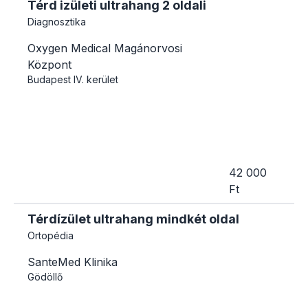
Térd izületi ultrahang 2 oldali
Diagnosztika
Oxygen Medical Magánorvosi
Központ
Budapest
IV. kerület
42 000
Ft
Térdízület ultrahang mindkét oldal
Ortopédia
SanteMed Klinika
Gödöllő