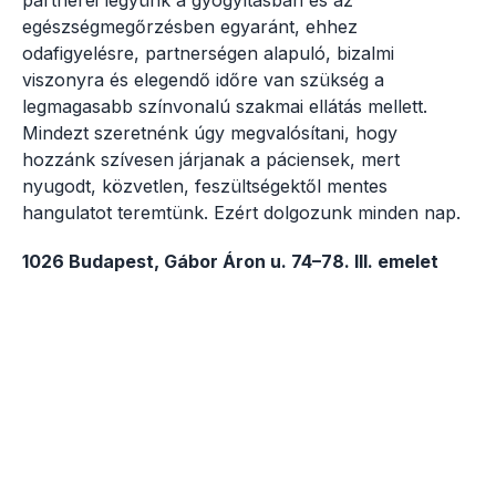
partnerei legyünk a gyógyításban és az
egészségmegőrzésben egyaránt, ehhez
odafigyelésre, partnerségen alapuló, bizalmi
viszonyra és elegendő időre van szükség a
legmagasabb színvonalú szakmai ellátás mellett.
Mindezt szeretnénk úgy megvalósítani, hogy
hozzánk szívesen járjanak a páciensek, mert
nyugodt, közvetlen, feszültségektől mentes
hangulatot teremtünk. Ezért dolgozunk minden nap.
1026 Budapest, Gábor Áron u. 74–78. III. emelet