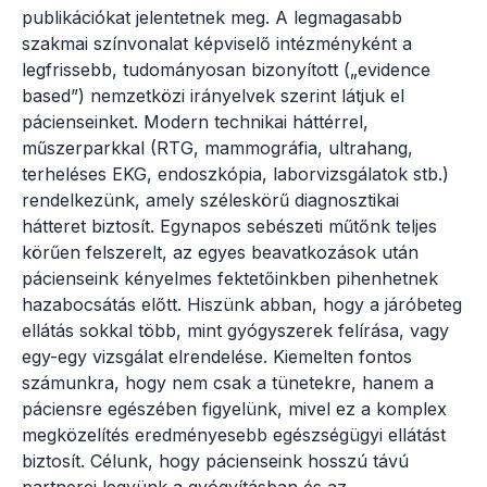
publikációkat jelentetnek meg. A legmagasabb
szakmai színvonalat képviselő intézményként a
legfrissebb, tudományosan bizonyított („evidence
based”) nemzetközi irányelvek szerint látjuk el
pácienseinket. Modern technikai háttérrel,
műszerparkkal (RTG, mammográfia, ultrahang,
terheléses EKG, endoszkópia, laborvizsgálatok stb.)
rendelkezünk, amely széleskörű diagnosztikai
hátteret biztosít. Egynapos sebészeti műtőnk teljes
körűen felszerelt, az egyes beavatkozások után
pácienseink kényelmes fektetőinkben pihenhetnek
hazabocsátás előtt. Hiszünk abban, hogy a járóbeteg
ellátás sokkal több, mint gyógyszerek felírása, vagy
egy-egy vizsgálat elrendelése. Kiemelten fontos
számunkra, hogy nem csak a tünetekre, hanem a
páciensre egészében figyelünk, mivel ez a komplex
megközelítés eredményesebb egészségügyi ellátást
biztosít. Célunk, hogy pácienseink hosszú távú