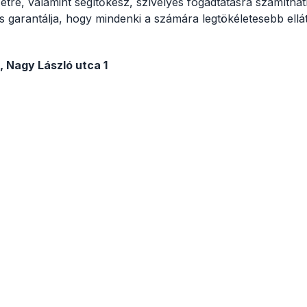
tre, valamint segítőkész, szívélyes fogadtatásra számítha
s garantálja, hogy mindenki a számára legtökéletesebb ell
 Nagy László utca 1