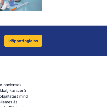
Időpontfoglalás
a páciensek
kkal, korszerű
lgáltatást mind
ellemes és