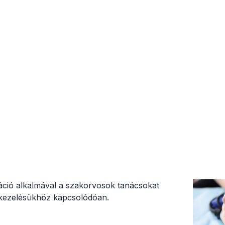
táció alkalmával a szakorvosok tanácsokat
kezelésükhöz kapcsolódóan.