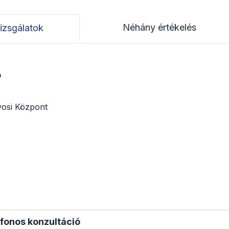
Néhány értékelés
izsgálatok
ó
osi Központ
efonos konzultáció