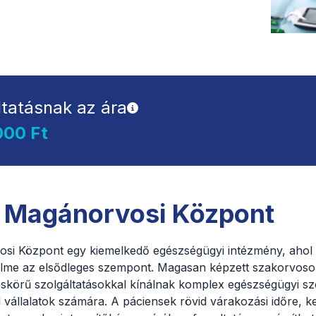
ltatásnak az ára
000 Ft
 Magánorvosi Központ
i Központ egy kiemelkedő egészségügyi intézmény, ahol 
elme az elsődleges szempont. Magasan képzett szakorvoso
skörű szolgáltatásokkal kínálnak komplex egészségügyi szo
állalatok számára. A páciensek rövid várakozási időre, k