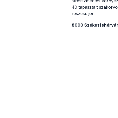
stresszmentes környeze
40 tapasztalt szakorvo
részesüljön.
8000 Székesfehérvár,