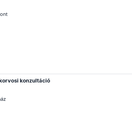
ont
korvosi konzultáció
ház