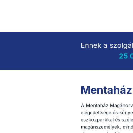
Ennek a szolgá
25 
Mentaház
A Mentaház Magánorvos
elégedettsége és kény
eszközparkkal és széle
magánszemélyek, mind v