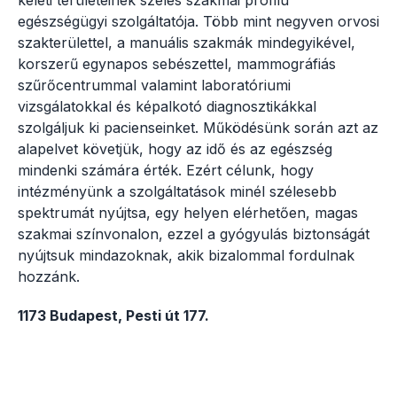
keleti területeinek széles szakmai profilú
egészségügyi szolgáltatója. Több mint negyven orvosi
szakterülettel, a manuális szakmák mindegyikével,
korszerű egynapos sebészettel, mammográfiás
szűrőcentrummal valamint laboratóriumi
vizsgálatokkal és képalkotó diagnosztikákkal
szolgáljuk ki pacienseinket. Működésünk során azt az
alapelvet követjük, hogy az idő és az egészség
mindenki számára érték. Ezért célunk, hogy
intézményünk a szolgáltatások minél szélesebb
spektrumát nyújtsa, egy helyen elérhetően, magas
szakmai színvonalon, ezzel a gyógyulás biztonságát
nyújtsuk mindazoknak, akik bizalommal fordulnak
hozzánk.
1173 Budapest, Pesti út 177.