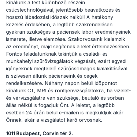
kínálunk a test különböző részein
csúcstechnológiával, jelentősebb beavatkozás és
hosszú lábadozási időszak nélkül! A hatékony
kezelés érdekében, a legtöbb szakrendelésen
gyakran szükséges a páciensek labor eredményeinek
ismerete, illetve elemzése. Szakorvosaink kielemzik
az eredményt, majd segítenek a lelet értelmezésében.
Fontos feladatunknak tekintjük a családi- és
munkahelyi szűrővizsgálatok végzését, ezért egyedi
igényeknek megfelelő szűrőcsomagok kialakításával
is szívesen állunk pácienseink és cégek
rendelkezésére. Néhány napon belüli időpontot
kínálunk CT, MRI és röntgenvizsgálatokra, ha vizelet-
és vérvizsgálatra van szüksége, beutaló és sorban
állás nélkül is fogadjuk Önt. A leletet, a legtöbb
esetben 24 órán belül e-mailen is megküldjük akár
Önnek, akár a vizsgálatot kérő orvosnak.
1011 Budapest, Corvin tér 2.