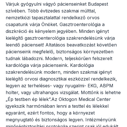
Várjuk gyógyulni vágyó pácienseinket Budapest
szívében. Több évtizedes szakmai múlttal,
nemzetközi tapasztalattal rendelkező orvos
csapatunk várja Önöket. Gasztroenterológia a
diszkréció és kényelem jegyében. Minden igényt
kielégítő gasztroenterológia szakrendelésünk várja
leendő pácienseit! Altatásos beavatkozást követően
pácienseink megfelelő, biztonságos környezetben
tudnak lábadozni. Modern, teljeskörűen felszerelt
kardiológia várja pácienseink. Kardiológia
szakrendelésünk modern, minden szakmai igényt
kielégítő orvosi diagnosztikai eszközzel rendelkezik,
legyen az terheléses- vagy nyugalmi- EKG, ABPM
holter, vagy ultrahangos vizsgálat. Mottónk is lehetne
„Ép testben ép lélek”.Az Oktogon Medical Center
igyekszik harmóniában lenni a testtel és lélekkel
egyaránt, ezért fontos, hogy a környezet
megnyugtató és biztonságos legyen. Intézményünk
minőségbiztosítási protokolja szerint csak jól edukált,