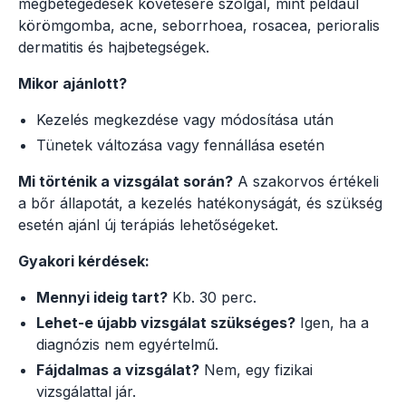
megbetegedések követésére szolgál, mint például
körömgomba, acne, seborrhoea, rosacea, perioralis
dermatitis és hajbetegségek.
Mikor ajánlott?
Kezelés megkezdése vagy módosítása után
Tünetek változása vagy fennállása esetén
Mi történik a vizsgálat során?
A szakorvos értékeli
a bőr állapotát, a kezelés hatékonyságát, és szükség
esetén ajánl új terápiás lehetőségeket.
Gyakori kérdések:
Mennyi ideig tart?
Kb. 30 perc.
Lehet-e újabb vizsgálat szükséges?
Igen, ha a
diagnózis nem egyértelmű.
Fájdalmas a vizsgálat?
Nem, egy fizikai
vizsgálattal jár.