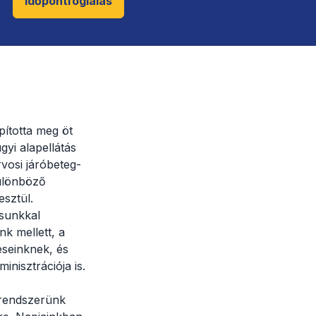
Időpontfoglalás
pította meg öt
yi alapellátás
rvosi járóbeteg-
különböző
sztül.
sunkkal
nk mellett, a
éseinknek, és
nisztrációja is.
i rendszerünk