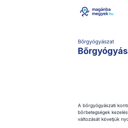
Bőrgyógyászat
Bőrgyógyász
A bőrgyógyászati kontr
bőrbetegségek kezelés
változását követjük n