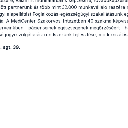
etésére, valamint munkatársaink képzésére, továbbképzésé
ött partnerünk és több mint 32.000 munkavállaló részére 
yi alapellátást Foglalkozás-egészségügyi szakellátásunk 
tja. A MediCenter Szakorvosi Intézetben 40 szakma képviselő
 terveinkben - pácienseinek egészségének megőrzéséért - 
égügyi szolgáltatási rendszerünk fejlesztése, modernizálás
 sgt. 39.