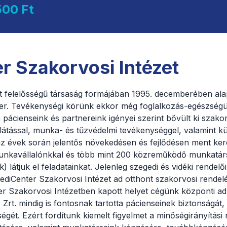
500 Ft
r Szakorvosi Intézet
t felelősségű társaság formájában 1995. decemberében ala
r. Tevékenységi körünk ekkor még foglalkozás-egészségüg
 pácienseink és partnereink igényei szerint bővült ki szako
 ellátással, munka- és tűzvédelmi tevékenységgel, valamint 
z évek során jelentős növekedésen és fejlődésen ment kere
unkavállalónkkal és több mint 200 közreműködő munkatár
 látjuk el feladatainkat. Jelenleg szegedi és vidéki rendelői
diCenter Szakorvosi Intézet ad otthont szakorvosi rendel
 Szakorvosi Intézetben kapott helyet cégünk központi admi
. mindig is fontosnak tartotta pácienseinek biztonságát,
égét. Ezért fordítunk kiemelt figyelmet a minőségirányítás