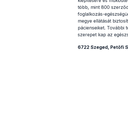
kiépítésére és működt
több, mint 800 szerződ
foglalkozás-egészségüg
megye ellátását biztosí
pácienseiket. További
szerepet kap az egészs
6722 Szeged, Petőfi S.