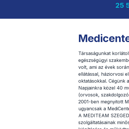
25 
Medicente
Társaságunkat korlátol
egészségügyi szakembe
volt, ami az évek során
ellátással, háziorvosi
oktatásokkal. Cégünk a
Napjainkra közel 40 m
(orvosok, szakdolgozók)
2001-ben megnyitott Me
ugyancsak a MediCenter
A MEDITEAM SZEGED Zrt
szolgáltatásainak minős