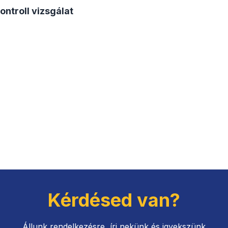
ntroll vizsgálat
Kérdésed van?
Állunk rendelkezésre, írj nekünk és igyekszünk