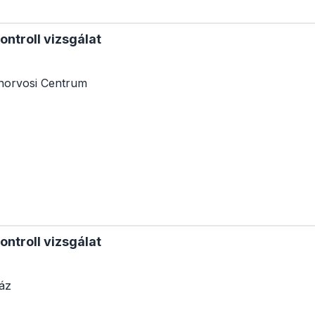
ntroll vizsgálat
ánorvosi Centrum
ntroll vizsgálat
áz