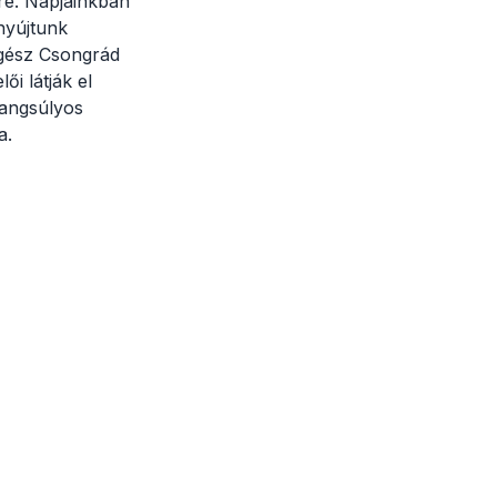
re. Napjainkban
nyújtunk
egész Csongrád
i látják el
hangsúlyos
a.