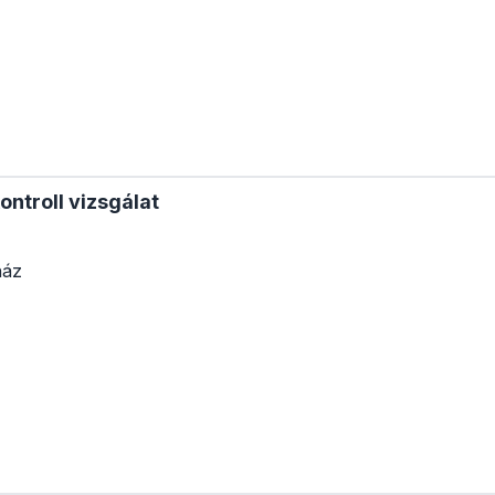
ntroll vizsgálat
ház