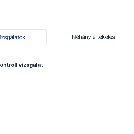
Néhány értékelés
izsgálatok
ntroll vizsgálat
r