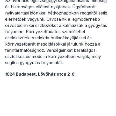
Színvonalas egészségügyi szolgáltatásaink minőségi
és biztonságos ellátást nyújtanak. Ügyfélbarát
nyitvatartási időnkkel hétköznapokon reggeltől estig
elérhetőek vagyunk. Orvosaink a legmodernebb
orvostechnikai eszközöket alkalmazzák a gyógyítás
folyamán. Környezettudatos szemlélettel
cselekszünk, szelektív hulladékgyűjtéssel és
környezetbarát megoldásokkal járulunk hozzá a
fenntarthatósághoz. Vendégeinket barátságos,
esztétikus és modern környezetben várjuk, mely
segíti a gyógyulás folyamatát.
1024 Budapest, Lövőház utca 2-6