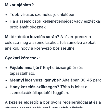
Mikor ajánlott?
Több vírusos szemölcs jelenlétében
Ha a szemölcsök kellemetlenséget vagy esztétikai
problémát okoznak
Mi történik a kezelés során?
A lézer precízen
célozza meg a szemölcsöket, felszámolva azokat
anélkül, hogy a környező bőr sérülne.
Gyakori kérdések:
Fájdalommal jár?
Enyhe bizsergő érzés
tapasztalható.
Mennyi időt vesz igénybe?
Általában 30-45 perc.
Hány kezelés szükséges?
Több is lehet a
szemölcsök állapotától függően.
A kezelés elősegíti a bőr gyors regenerálódását és a
vírusos szemölcsök hatékony eltávolítását.