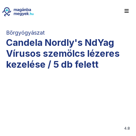
Bőrgyógyászat
Candela Nordly's NdYag
Vírusos szemölcs lézeres
kezelése / 5 db felett
4.8