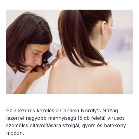
Ez a lézeres kezelés a Candela Nordly's NdYag
lézerrel nagyobb mennyiségű (5 db feletti) vírusos
szemölcs eltávolítására szolgál, gyors és hatékony
módon.