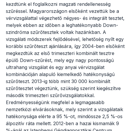
kezdtünk el foglalkozni magzati rendellenesség
szűréssel. Magyarországon elsőként vezettük be a
vérvizsgálattal végezhető négyes- és integrált tesztet,
melyek ebben az időben a leghatékonyabb Down-
szindróma szűrőtesztek voltak hazánkban. A
vizsgálati módszerek fejlődésével, lehetőség nyílt egy
korábbi szűrőteszt ajánlására, így 2004-ben elsőként
megkezdtük az első trimeszteri kombinált tesztre
épülő Down-szűrést, mely egy nagy pontosságú
ultrahang vizsgálat és egy anyai vérvizsgálat
kombinációján alapuló kiemelkedő hatékonyságú
szűrőteszt. 2013-ig több mint 30 000 kombinált
szűrőtesztet végeztünk, szükség szerint kiegészítve
második trimeszteri szűrővizsgálatokkal.
Eredményességünk megfelel a legmagasabb
nemzetközi elvárásoknak, mely szerint a vizsgálataik
hatékonysága elérte a 95 %-ot, mindössze 2,5 %-os
álpozitív ráta mellett. 2012-ben a hazai kismamák 9
%-ánál az Istenhegyi Géndiagnosztikai Centrum