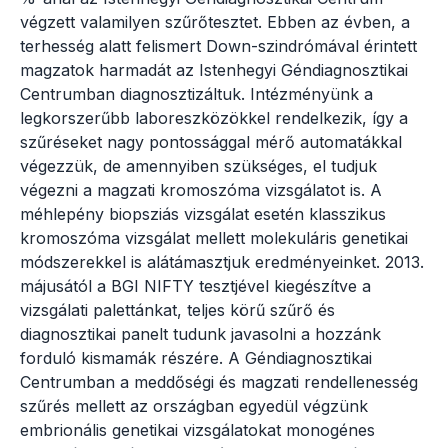
végzett valamilyen szűrőtesztet. Ebben az évben, a
terhesség alatt felismert Down-szindrómával érintett
magzatok harmadát az Istenhegyi Géndiagnosztikai
Centrumban diagnosztizáltuk. Intézményünk a
legkorszerűbb laboreszközökkel rendelkezik, így a
szűréseket nagy pontossággal mérő automatákkal
végezzük, de amennyiben szükséges, el tudjuk
végezni a magzati kromoszóma vizsgálatot is. A
méhlepény biopsziás vizsgálat esetén klasszikus
kromoszóma vizsgálat mellett molekuláris genetikai
módszerekkel is alátámasztjuk eredményeinket. 2013.
májusától a BGI NIFTY tesztjével kiegészítve a
vizsgálati palettánkat, teljes körű szűrő és
diagnosztikai panelt tudunk javasolni a hozzánk
forduló kismamák részére. A Géndiagnosztikai
Centrumban a meddőségi és magzati rendellenesség
szűrés mellett az országban egyedül végzünk
embrionális genetikai vizsgálatokat monogénes