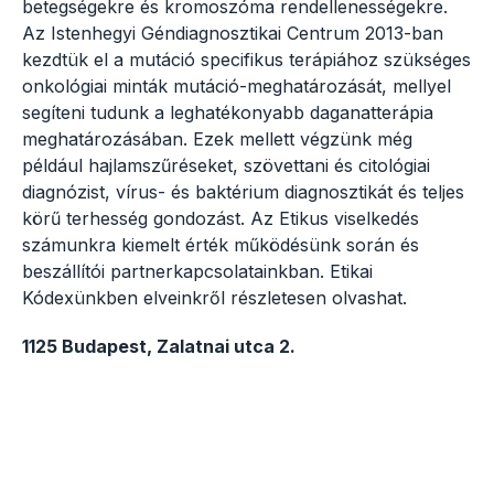
betegségekre és kromoszóma rendellenességekre.
Az Istenhegyi Géndiagnosztikai Centrum 2013-ban
kezdtük el a mutáció specifikus terápiához szükséges
onkológiai minták mutáció-meghatározását, mellyel
segíteni tudunk a leghatékonyabb daganatterápia
meghatározásában. Ezek mellett végzünk még
például hajlamszűréseket, szövettani és citológiai
diagnózist, vírus- és baktérium diagnosztikát és teljes
körű terhesség gondozást. Az Etikus viselkedés
számunkra kiemelt érték működésünk során és
beszállítói partnerkapcsolatainkban. Etikai
Kódexünkben elveinkről részletesen olvashat.
1125 Budapest, Zalatnai utca 2.