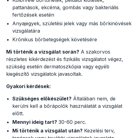
pattanások, ekcéma, gombás vagy bakteriális
fertőzések esetén
Anyajegyek, születési jelek vagy más bőrkinövések
vizsgálatára
Krónikus bőrbetegségek követésére
Mi történik a vizsgálat során?
A szakorvos
részletes kikérdezést és fizikális vizsgálatot végez,
szükség esetén dermatoszkópia vagy egyéb
kiegészítő vizsgálatok javasoltak.
Gyakori kérdések:
Szükséges előkészület?
Általában nem, de
kerülni kell a bőrápolók használatát a vizsgálat
előtt.
Mennyi ideig tart?
30-60 perc.
Mi történik a vizsgálat után?
Kezelési terv,
tanácsok vagy további vizsgálatok javaslata.