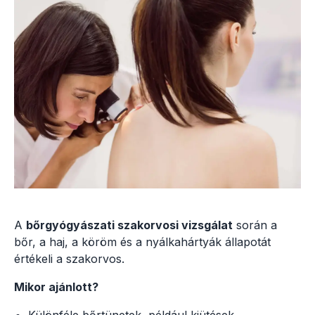
A
bőrgyógyászati szakorvosi vizsgálat
során a
bőr, a haj, a köröm és a nyálkahártyák állapotát
értékeli a szakorvos.
Mikor ajánlott?
Különféle bőrtünetek, például kiütések,