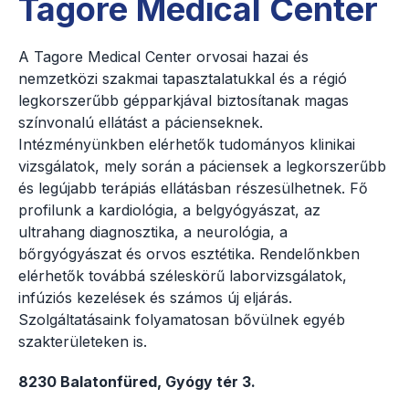
Tagore Medical Center
A Tagore Medical Center orvosai hazai és
nemzetközi szakmai tapasztalatukkal és a régió
legkorszerűbb gépparkjával biztosítanak magas
színvonalú ellátást a pácienseknek.
Intézményünkben elérhetők tudományos klinikai
vizsgálatok, mely során a páciensek a legkorszerűbb
és legújabb terápiás ellátásban részesülhetnek. Fő
profilunk a kardiológia, a belgyógyászat, az
ultrahang diagnosztika, a neurológia, a
bőrgyógyászat és orvos esztétika. Rendelőnkben
elérhetők továbbá széleskörű laborvizsgálatok,
infúziós kezelések és számos új eljárás.
Szolgáltatásaink folyamatosan bővülnek egyéb
szakterületeken is.
8230 Balatonfüred, Gyógy tér 3.