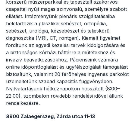
korszerű műszerparkkal és tapasztalt szakorvosi
csapattal nyújt magas színvonalú, személyre szabott
ellátást. Intézményünk plenáris szolgáltatásaiba
beletartozik a plasztikai sebészet, ortopédia,
sebészet, urológia, kézsebészet és teljeskörű
diagnosztika (MRI, CT, röntgen). Kiemelt figyelmet
fordítunk az egyedi kezelési tervek kidolgozására és
a biztonságos kórházi háttérre a műtétekhez és
invazív beavatkozásokhoz. Pácienseink számára
online időpontfoglalást és ügyfélszolgálati támogatást
biztosítunk, valamint 20 férőhelyes ingyenes parkolót
üzemeltetünk szabad kapacitás függvényében.
Nyitvatartásunk hétköznapokon hosszított (8:00–
22:00), szombaton rövidebb rendelési idővel állunk
rendelkezésre.
8900 Zalaegerszeg, Zárda utca 11-13