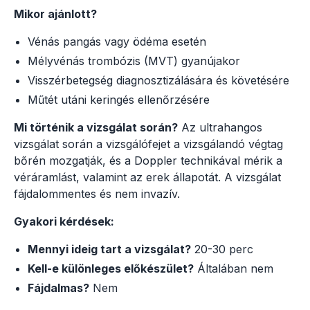
Mikor ajánlott?
Vénás pangás vagy ödéma esetén
Mélyvénás trombózis (MVT) gyanújakor
Visszérbetegség diagnosztizálására és követésére
Műtét utáni keringés ellenőrzésére
Mi történik a vizsgálat során?
Az ultrahangos
vizsgálat során a vizsgálófejet a vizsgálandó végtag
bőrén mozgatják, és a Doppler technikával mérik a
véráramlást, valamint az erek állapotát. A vizsgálat
fájdalommentes és nem invazív.
Gyakori kérdések:
Mennyi ideig tart a vizsgálat?
20-30 perc
Kell-e különleges előkészület?
Általában nem
Fájdalmas?
Nem