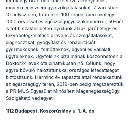
tettük egy órán belül elérhetővé a kényelmes,
modern egészségügyi szolgáltatásokat. 7 városban,
10 helyszínen, több mint 100 rendelőben mintegy
1000 orvossal és egészségügyi szakemberrel, 50-nél
is több szakterületen nyújtunk alap-, járóbeteg- és
fekvőbeteg-ellátást: prevenciós szolgáltatásokat,
diagnosztikát, gyógyítást és rehabilitációt
gyermekeknek, felnőtteknek, egyéni és vállalati
ügyfeleknek. Ügyfeleink bizalmának köszönhetően a
Doktor24 évek óta dinamikusan nő. Célunk, hogy
egyre bővülő hálózatunkkal országos lefedettséget
biztosítsunk. Harminc év tapasztalattal rendelkezünk
az egészségügy terén, 2019-ben pedig megszereztük
a PRIMUS Egyesület Minősített Magánegészségügyi
Szolgáltató védjegyét.
1112 Budapest, Koszorúslány u. 1. A. ép.