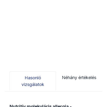
Néhány értékelés
Hasonló
vizsgálatok
Nutritív molekuláris allergia -