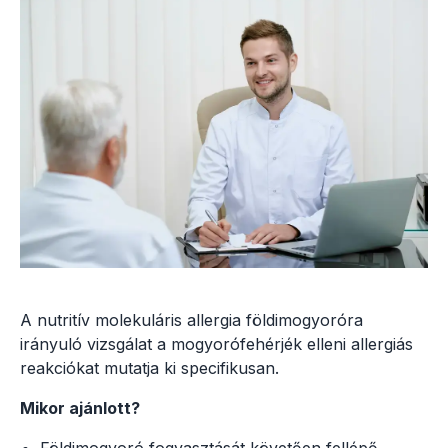
A nutritív molekuláris allergia földimogyoróra
irányuló vizsgálat a mogyorófehérjék elleni allergiás
reakciókat mutatja ki specifikusan.
Mikor ajánlott?
Földimogyoró fogyasztását követően fellépő