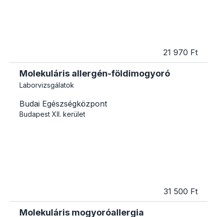
21 970 Ft
Molekuláris allergén-földimogyoró
Laborvizsgálatok
Budai Egészségközpont
Budapest
XII. kerület
31 500 Ft
Molekuláris mogyoróallergia