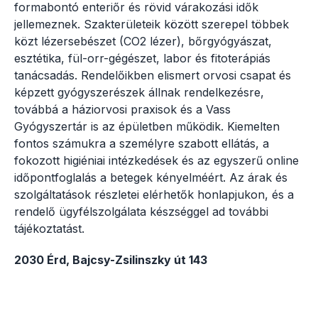
formabontó enteriőr és rövid várakozási idők
jellemeznek. Szakterületeik között szerepel többek
közt lézersebészet (CO2 lézer), bőrgyógyászat,
esztétika, fül-orr-gégészet, labor és fitoterápiás
tanácsadás. Rendelőikben elismert orvosi csapat és
képzett gyógyszerészek állnak rendelkezésre,
továbbá a háziorvosi praxisok és a Vass
Gyógyszertár is az épületben működik. Kiemelten
fontos számukra a személyre szabott ellátás, a
fokozott higiéniai intézkedések és az egyszerű online
időpontfoglalás a betegek kényelméért. Az árak és
szolgáltatások részletei elérhetők honlapjukon, és a
rendelő ügyfélszolgálata készséggel ad további
tájékoztatást.
2030 Érd, Bajcsy-Zsilinszky út 143