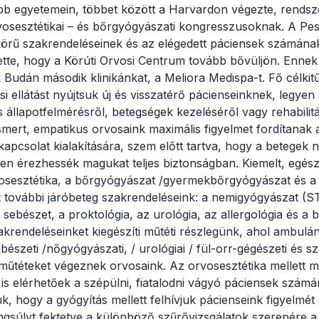
bb egyetemein, többet között a Harvardon végezte, rendsz
osesztétikai – és bőrgyógyászati kongresszusoknak. A Pes
körű szakrendeléseinek és az elégedett páciensek számána
ette, hogy a Körúti Orvosi Centrum tovább bővüljön. Enne
Budán második klinikánkat, a Meliora Medispa-t. Fő célki
 ellátást nyújtsuk új és visszatérő pácienseinknek, legyen
s állapotfelmérésről, betegségek kezeléséről vagy rehabilit
ismert, empatikus orvosaink maximális figyelmet fordítanak 
apcsolat kialakítására, szem előtt tartva, hogy a betegek 
n érezhessék magukat teljes biztonságban. Kiemelt, egész
osesztétika, a bőrgyógyászat /gyermekbőrgyógyászat és a
 további járóbeteg szakrendeléseink: a nemigyógyászat (S
i sebészet, a proktológia, az urológia, az allergológia és a 
krendeléseinket kiegészíti műtéti részlegünk, ahol ambul
ebészeti /nőgyógyászati, / urológiai / fül-orr-gégészeti és s
műtéteket végeznek orvosaink. Az orvosesztétika mellett 
is elérhetőek a szépülni, fiatalodni vágyó páciensek számá
, hogy a gyógyítás mellett felhívjuk pácienseink figyelmét
gsúlyt fektetve a különböző szűrővizsgálatok szerepére a