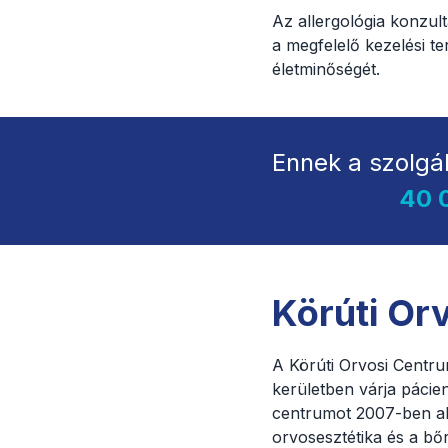
Az allergológia konzult
a megfelelő kezelési te
életminőségét.
Ennek a szolgá
40 
Körúti Or
A Körúti Orvosi Centrum
kerületben várja pácien
centrumot 2007-ben ala
orvosesztétika és a bő