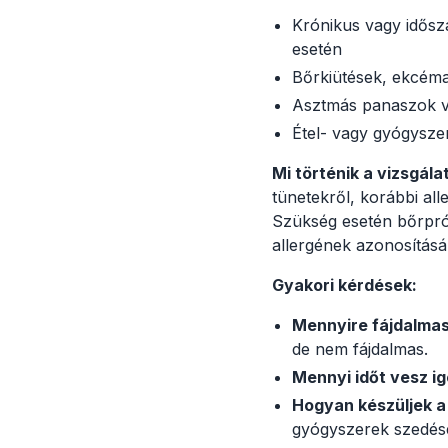
Krónikus vagy idősz
esetén
Bőrkiütések, ekcéma
Asztmás panaszok v
Étel- vagy gyógyszer
Mi történik a vizsgála
tünetekről, korábbi all
Szükség esetén bőrprób
allergének azonosításá
Gyakori kérdések:
Mennyire fájdalmas
de nem fájdalmas.
Mennyi időt vesz i
Hogyan készüljek a
gyógyszerek szedését