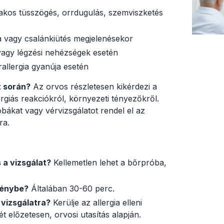
akos tüsszögés, orrdugulás, szemviszketés
 vagy csalánkiütés megjelenésekor
agy légzési nehézségek esetén
allergia gyanúja esetén
t során?
Az orvos részletesen kikérdezi a
ergiás reakciókról, környezeti tényezőkről.
ákat vagy vérvizsgálatot rendel el az
ra.
 a vizsgálat?
Kellemetlen lehet a bőrpróba,
génybe?
Általában 30-60 perc.
 vizsgálatra?
Kerülje az allergia elleni
 előzetesen, orvosi utasítás alapján.