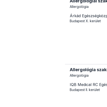
Allergológiai sza
Allergológia
Árkád Egészségköz
Budapest
X. kerület
Allergológia szak
Allergológia
IQB Medical RC Egé
Budapest
II. kerület