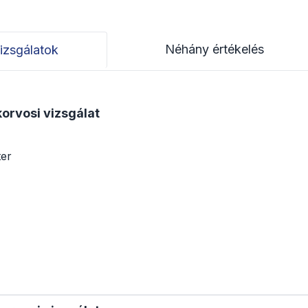
Néhány értékelés
izsgálatok
korvosi vizsgálat
ter