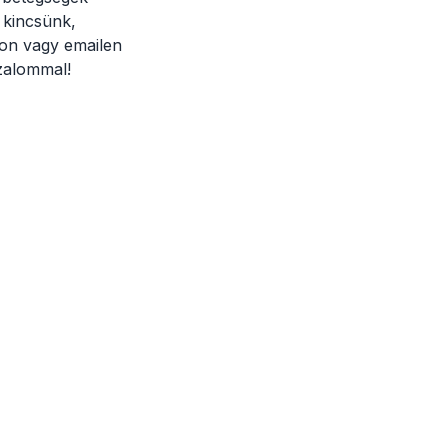
 kincsünk,
non vagy emailen
izalommal!