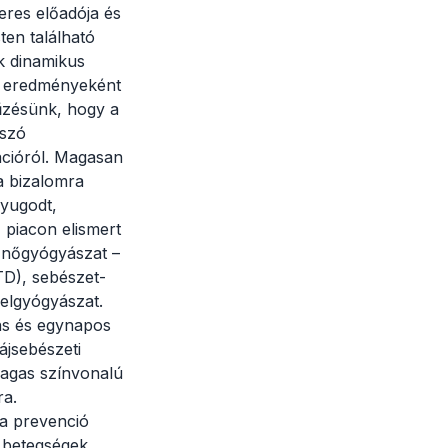
eres előadója és
ten található
k dinamikus
k eredményeként
tűzésünk, hogy a
 szó
ációról. Magasan
a bizalomra
nyugodt,
 piacon elismert
 nőgyógyászat –
TD), sebészet-
belgyógyászat.
áns és egynapos
zájsebészeti
magas színvonalú
ra.
 a prevenció
 betegségek