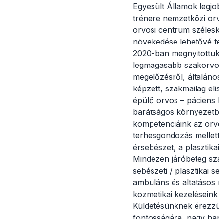
Egyesült Államok legjo
trénere nemzetközi orv
orvosi centrum széles
növekedése lehetővé t
2020-ban megnyitottuk 
legmagasabb szakorvosi
megelőzésről, általáno
képzett, szakmailag el
épülő orvos – páciens k
barátságos környezetbe
kompetenciáink az orv
terhesgondozás mellett
érsebészet, a plasztika
Mindezen járóbeteg sza
sebészeti / plasztikai s
ambuláns és altatásos 
kozmetikai kezeléseink 
Küldetésünknek érezzük
fontosságára, nagy han