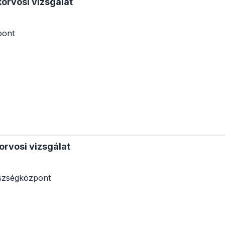
korvosi vizsgálat
pont
orvosi vizsgálat
szségközpont