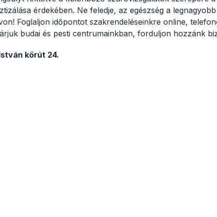
ztizálása érdekében. Ne feledje, az egészség a legnagyobb
on! Foglaljon időpontot szakrendeléseinkre online, telefo
 várjuk budai és pesti centrumainkban, forduljon hozzánk b
István körút 24.