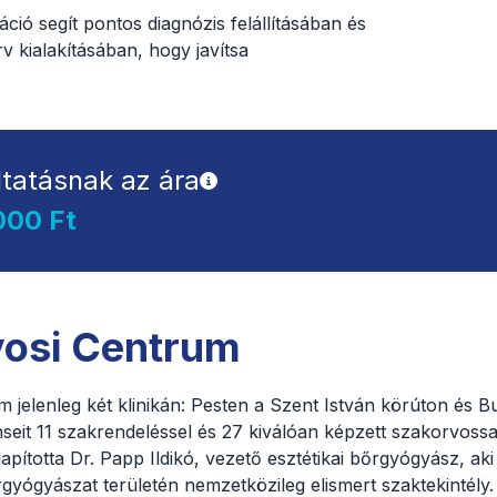
áció segít pontos diagnózis felállításában és
rv kialakításában, hogy javítsa
ltatásnak az ára
000 Ft
vosi Centrum
 jelenleg két klinikán: Pesten a Szent István körúton és B
seit 11 szakrendeléssel és 27 kiválóan képzett szakorvossa
pította Dr. Papp Ildikó, vezető esztétikai bőrgyógyász, aki
rgyógyászat területén nemzetközileg elismert szaktekintély