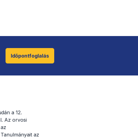
Időpontfoglalás
udán a 12.
l. Az orvosi
 az
. Tanulmányait az