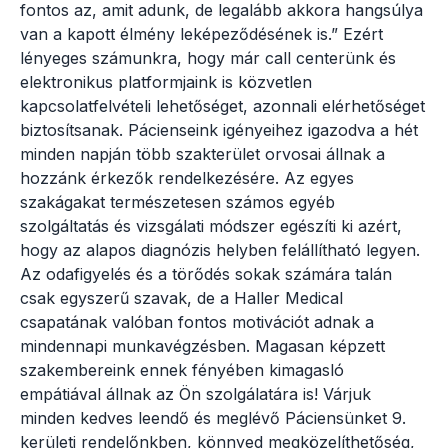
fontos az, amit adunk, de legalább akkora hangsúlya
van a kapott élmény leképeződésének is.” Ezért
lényeges számunkra, hogy már call centerünk és
elektronikus platformjaink is közvetlen
kapcsolatfelvételi lehetőséget, azonnali elérhetőséget
biztosítsanak. Pácienseink igényeihez igazodva a hét
minden napján több szakterület orvosai állnak a
hozzánk érkezők rendelkezésére. Az egyes
szakágakat természetesen számos egyéb
szolgáltatás és vizsgálati módszer egészíti ki azért,
hogy az alapos diagnózis helyben felállítható legyen.
Az odafigyelés és a törődés sokak számára talán
csak egyszerű szavak, de a Haller Medical
csapatának valóban fontos motivációt adnak a
mindennapi munkavégzésben. Magasan képzett
szakembereink ennek fényében kimagasló
empátiával állnak az Ön szolgálatára is! Várjuk
minden kedves leendő és meglévő Páciensünket 9.
kerületi rendelőnkben, könnyed megközelíthetőség,