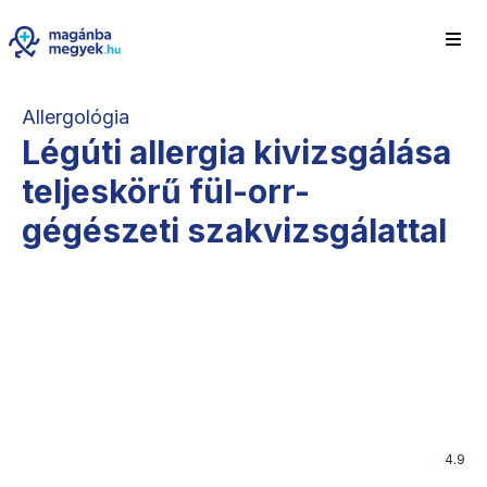
Allergológia
Légúti allergia kivizsgálása
teljeskörű fül-orr-
gégészeti szakvizsgálattal
4.9