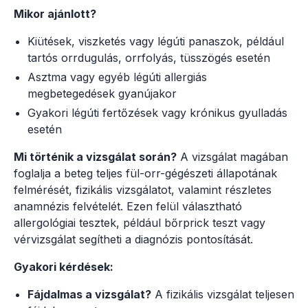
Mikor ajánlott?
Kiütések, viszketés vagy légúti panaszok, például
tartós orrdugulás, orrfolyás, tüsszögés esetén
Asztma vagy egyéb légúti allergiás
megbetegedések gyanújakor
Gyakori légúti fertőzések vagy krónikus gyulladás
esetén
Mi történik a vizsgálat során?
A vizsgálat magában
foglalja a beteg teljes fül-orr-gégészeti állapotának
felmérését, fizikális vizsgálatot, valamint részletes
anamnézis felvételét. Ezen felül választható
allergológiai tesztek, például bőrprick teszt vagy
vérvizsgálat segítheti a diagnózis pontosítását.
Gyakori kérdések:
Fájdalmas a vizsgálat?
A fizikális vizsgálat teljesen