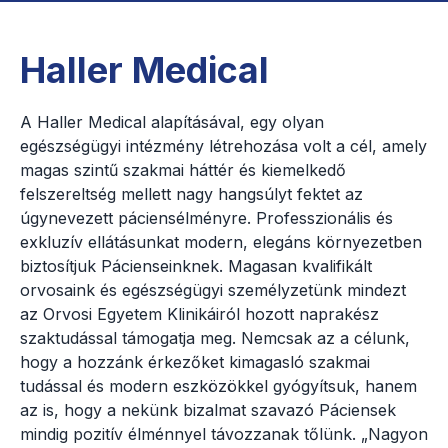
Haller Medical
A Haller Medical alapításával, egy olyan
egészségügyi intézmény létrehozása volt a cél, amely
magas szintű szakmai háttér és kiemelkedő
felszereltség mellett nagy hangsúlyt fektet az
úgynevezett páciensélményre. Professzionális és
exkluzív ellátásunkat modern, elegáns környezetben
biztosítjuk Pácienseinknek. Magasan kvalifikált
orvosaink és egészségügyi személyzetünk mindezt
az Orvosi Egyetem Klinikáiról hozott naprakész
szaktudással támogatja meg. Nemcsak az a célunk,
hogy a hozzánk érkezőket kimagasló szakmai
tudással és modern eszközökkel gyógyítsuk, hanem
az is, hogy a nekünk bizalmat szavazó Páciensek
mindig pozitív élménnyel távozzanak tőlünk. „Nagyon